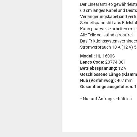
Der Linearantrieb gewährleist
60 cm langes Kabel und Deuts
Verlängerungskabel sind verf
Schnellspannstift aus Edelstah
Kann paarweise arbeiten (mit 
Alle Teile vollständig rostfrei.
Das Friktionssystem verhinder
Stromverbrauch 10 A (12 V) 5 
Modell:
HL-1600S
Lenco Code:
20774-001
Betriebsspannung:
12 V
Geschlossene Länge (Klamm
Hub (Verfahrweg):
407 mm
Gesamtlänge ausgefahren:
1
* Nur auf Anfrage erhältlich