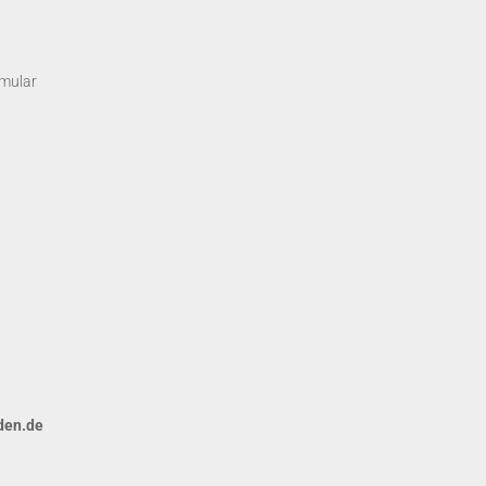
rmular
den.de