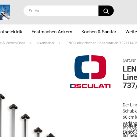
Suche...
otselektrik
Festmachen Ankern
Kochen & Sanitär
Weite
»
»
e & Verschlüsse
Lukenheber
LENCO elektrischer Linearantrieb 737/11
(Art.Nr.
LENC
Li­ne
737
Der Lin
Schubkr
60 cm l
Verläng
Modell
(51.259
Lenco 
Schnell