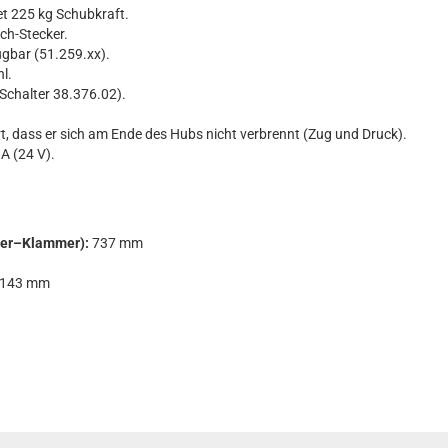
et 225 kg Schubkraft.
ch-Stecker.
ügbar (51.259.xx).
l.
Schalter 38.376.02).
t, dass er sich am Ende des Hubs nicht verbrennt (Zug und Druck).
A (24 V).
er–Klammer):
737 mm
143 mm