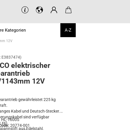
re Kategorien
A-Z
43mm 12V
:
E3837474
)
O elek­tri­scher
­ar­an­trieb
/1143mm 12V
earantrieb gewährleistet 225 kg
aft.
anges Kabel und Deutsch-Stecker.
erungskabel sind verfügbar
:
HL-1600S
.xx).
Code:
20774-001
spannstift aus Edelstahl.