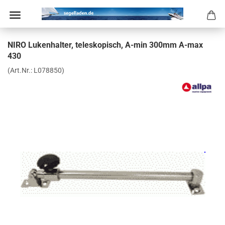
NIRO Lu­ken­hal­ter, te­le­sko­pisch, A-min 300mm A-max
430
(Art.Nr.:
L078850
)