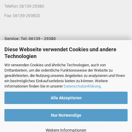
Telefon: 06139-29380
Fax: 06139-293820
Service: Tel: 06139 - 29380
Laden Öffnungszeiten:
Diese Webseite verwendet Cookies und andere
Technologien
Mo. - Do. von 9:00 bis 14:00 Uhr
Wir verwenden Cookies und ähnliche Technologien, auch von
Fr. von 9:00 bis 13:00 Uhr
Drittanbietern, um die ordentliche Funktionsweise der Website zu
Kontakt per Email:
info@segelladen.de
gewährleisten, die Nutzung unseres Angebotes zu analysieren und Ihnen
ein bestmögliches Einkaufserlebnis bieten zu können. Weitere
Telefon Servicezeiten:
Informationen finden Sie in unserer
Datenschutzerklärung
.
Mo. - Do. von 9:00 bis 16:00 Uhr
Alle Akzeptieren
Fr. von 9:00 bis 14:00 Uhr
Nur Notwendige
E-Commerce Software
by Gambio.de © 2025
Weitere Informationen