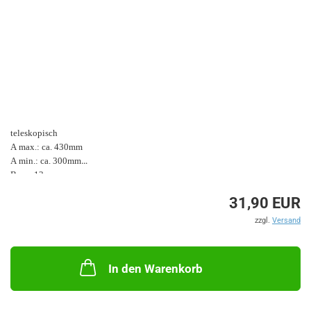
teleskopisch
A max.: ca. 430mm
A min.: ca. 300mm
B: ca. 13mm
31,90 EUR
zzgl.
Versand
In den Warenkorb