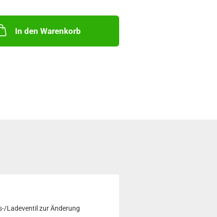
t: von 20 bis 70 kg
e Ø: 23 mm
ohr Ø: 10 mm
In den Warenkorb
-/Ladeventil zur Änderung