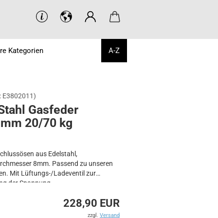
re Kategorien
A-Z
:
E3802011
)
Stahl Gas­fe­der
 mm 20/70 kg
chlussösen aus Edelstahl,
rchmesser 8mm. Passend zu unseren
en. Mit Lüftungs-/Ladeventil zur
ng der Spannung.
228,90 EUR
offen: 730 mm
15 mm
zzgl.
Versand