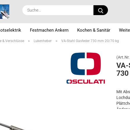
Suche...
otselektrik
Festmachen Ankern
Kochen & Sanitär
Weite
»
»
e & Verschlüsse
Lukenheber
VA-Stahl Gasfeder 730 mm 20/70 kg
(Art.Nr.
VA-​
730
Mit Abs
Lochdu
Plättch
Änderu
Länge 
Hub: 3