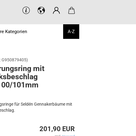
re Kategorien
A-Z
:
G950879405
)
rungs­ring mit
s­be­schlag
100/101mm
gsringe für Seldén Gennakerbäume mit
eschlag.
201,90 EUR