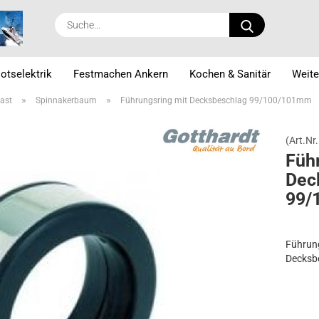
Suche...
otselektrik
Festmachen Ankern
Kochen & Sanitär
Weite
»
»
ast
Spinnakerbaum
Führungsring mit Decksbeschlag 99/100/101mm
(Art.Nr.
Füh­
Deck
99/
Führun
Decksb