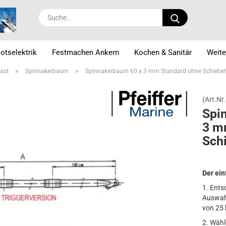
Suche...
otselektrik
Festmachen Ankern
Kochen & Sanitär
Weite
»
»
ast
Spinnakerbaum
Spinnakerbaum 60 x 3 mm Standard ohne Schiebe
(Art.Nr.
Spin
3 m
Schi
Der ei
1. Ents
Auswah
von 25
2. Wähl