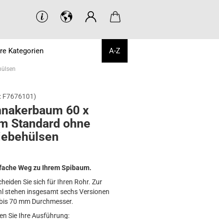
re Kategorien
A-Z
hülsen
:
F7676101
)
­na­ker­baum 60 x
m Stan­dard ohne
e­be­hül­sen
nfache Weg zu Ihrem Spibaum.
cheiden Sie sich für Ihren Rohr. Zur
l stehen insgesamt sechs Versionen
 bis 70 mm Durchmesser.
en Sie Ihre Ausführung: