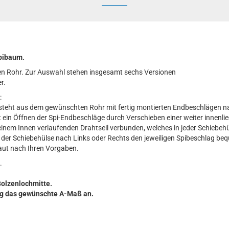
pibaum.
hren Rohr. Zur Auswahl stehen insgesamt sechs Versionen
r.
:
steht aus dem gewünschten Rohr mit fertig montierten Endbeschlägen n
t ein Öffnen der Spi-Endbeschläge durch Verschieben einer weiter innenli
inem Innen verlaufenden Drahtseil verbunden, welches in jeder Schiebehüls
 der Schiebehülse nach Links oder Rechts den jeweiligen Spibeschlag be
ut nach Ihren Vorgaben.
.
Bolzenlochmitte.
ung das gewünschte A-Maß an.