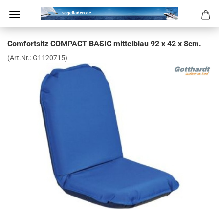
Com­fort­sitz COM­PACT BASIC mit­tel­blau 92 x 42 x 8cm.
(Art.Nr.:
G1120715
)