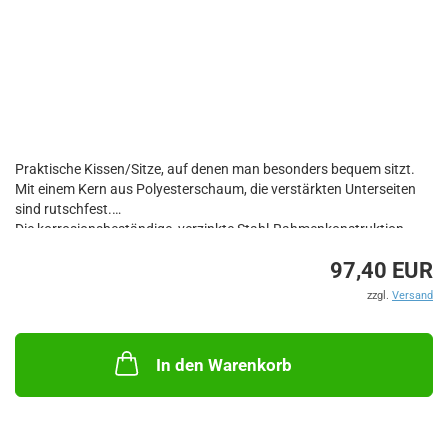
Praktische Kissen/Sitze, auf denen man besonders bequem sitzt.
Mit einem Kern aus Polyesterschaum, die verstärkten Unterseiten
sind rutschfest.
Die korrosionsbeständige, verzinkte Stahl-Rahmenkonstruktion
ermöglicht Einstellungen in 14 verschiedenen Winkeln, von fast
97,40 EUR
flach bis ca. 85 Grad.
Bezug aus strapazierfähigem, wasserabweisendem
zzgl.
Versand
Persenningstoff.
Mit eingearbeiteten Tragegurten.
Perfekt für Boot, Haus, Wohnwagen, Strand, Camping, Picknick
In den Warenkorb
usw.
Maße: 92 x 42 x 8cm.