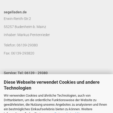
segelladen.de
Erwin-Renth-Str.2
55257 Budenheim b. Mainz
Inhaber: Markus Pentenrieder
Telefon: 06139-29380
Fax: 06139-293820
Service: Tel: 06139 - 29380
Laden Öffnungszeiten:
Diese Webseite verwendet Cookies und andere
Technologien
Mo. - Do. von 9:00 bis 14:00 Uhr
Wir verwenden Cookies und ähnliche Technologien, auch von
Fr. von 9:00 bis 13:00 Uhr
Drittanbietern, um die ordentliche Funktionsweise der Website zu
Kontakt per Email:
info@segelladen.de
gewährleisten, die Nutzung unseres Angebotes zu analysieren und Ihnen
ein bestmögliches Einkaufserlebnis bieten zu können. Weitere
Telefon Servicezeiten: