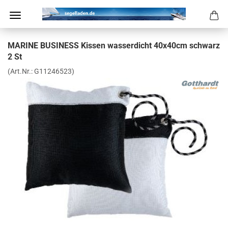
MA­RI­NE BUSI­NESS Kis­sen was­ser­dicht 40x40cm schwarz
2 St
(Art.Nr.:
G11246523
)