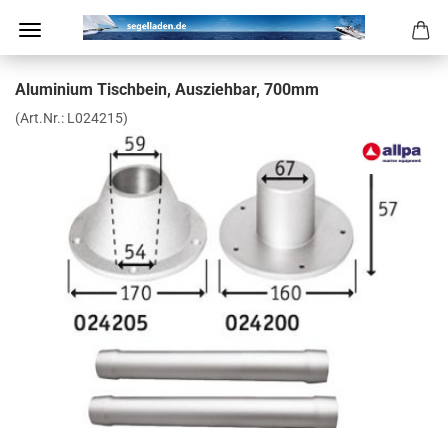
Alu­mi­ni­um Tisch­bein, Aus­zieh­bar, 700mm
(Art.Nr.:
L024215
)