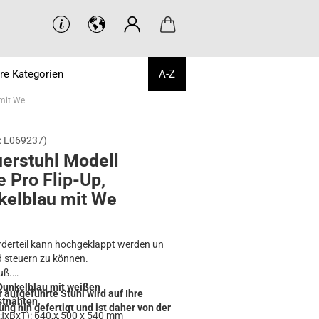
re Kategorien
A-Z
 mit We
:
L069237
)
­er­stuhl Mo­dell
 Pro Flip-​Up,
kel­blau mit We
derteil kann hochgeklappt werden un
 steuern zu können.
uß.
Dunkelblau mit weißen
r aufgeführte Stuhl wird auf Ihre
stnähten.
ung hin gefertigt und ist daher von der
HxBxT): 640 x 500 x 540 mm