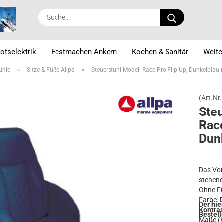
Suche...
otselektrik
Festmachen Ankern
Kochen & Sanitär
Weite
»
»
tühle
Sitze & Füße Allpa
Steuerstuhl Modell Race Pro Flip-Up, Dunkelblau
(Art.Nr.
Steu
Race
Dun­
Das Vor
stehend
Ohne F
Farbe:
Der hie
Kontra
Bestell
Maße (