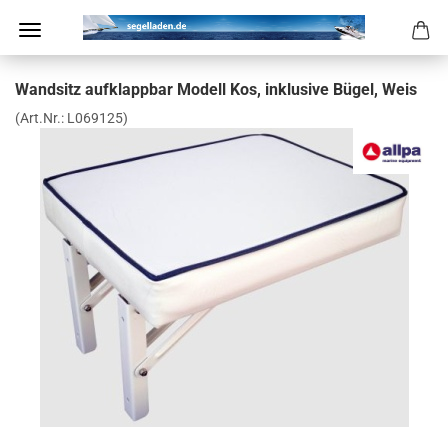
Wand­sitz auf­klapp­bar Mo­dell Kos, in­klu­si­ve Bügel, Weis
(Art.Nr.:
L069125
)