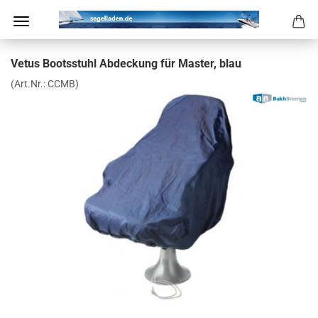
Vetus Boots­stuhl Ab­de­ckung für Mas­ter, blau
(Art.Nr.:
CCMB
)