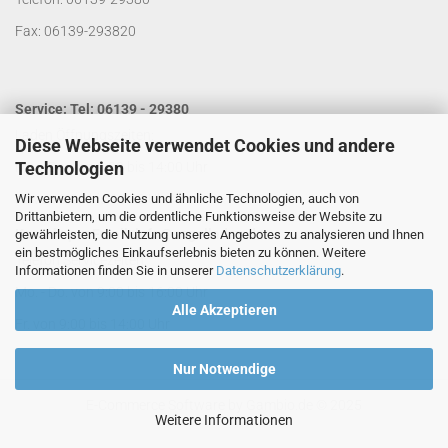
Fax: 06139-293820
Service: Tel: 06139 - 29380
Laden Öffnungszeiten:
Diese Webseite verwendet Cookies und andere
Technologien
Mo. - Do. von 9:00 bis 14:00 Uhr
Wir verwenden Cookies und ähnliche Technologien, auch von
Fr. von 9:00 bis 13:00 Uhr
Drittanbietern, um die ordentliche Funktionsweise der Website zu
Kontakt per Email:
info@segelladen.de
gewährleisten, die Nutzung unseres Angebotes zu analysieren und Ihnen
ein bestmögliches Einkaufserlebnis bieten zu können. Weitere
Telefon Servicezeiten:
Informationen finden Sie in unserer
Datenschutzerklärung
.
Mo. - Do. von 9:00 bis 16:00 Uhr
Alle Akzeptieren
Fr. von 9:00 bis 14:00 Uhr
Nur Notwendige
E-Commerce Software
by Gambio.de © 2025
Weitere Informationen