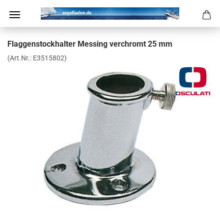
Flag­gen­stock­hal­ter Mes­sing ver­chromt 25 mm
(Art.Nr.:
E3515802
)