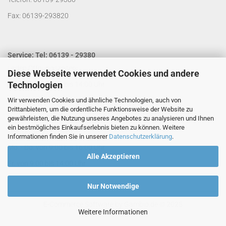
Fax: 06139-293820
Service: Tel: 06139 - 29380
Laden Öffnungszeiten:
Diese Webseite verwendet Cookies und andere
Technologien
Mo. - Do. von 9:00 bis 14:00 Uhr
Wir verwenden Cookies und ähnliche Technologien, auch von
Fr. von 9:00 bis 13:00 Uhr
Drittanbietern, um die ordentliche Funktionsweise der Website zu
Kontakt per Email:
info@segelladen.de
gewährleisten, die Nutzung unseres Angebotes zu analysieren und Ihnen
ein bestmögliches Einkaufserlebnis bieten zu können. Weitere
Telefon Servicezeiten:
Informationen finden Sie in unserer
Datenschutzerklärung
.
Mo. - Do. von 9:00 bis 16:00 Uhr
Alle Akzeptieren
Fr. von 9:00 bis 14:00 Uhr
Nur Notwendige
E-Commerce Software
by Gambio.de © 2025
Weitere Informationen