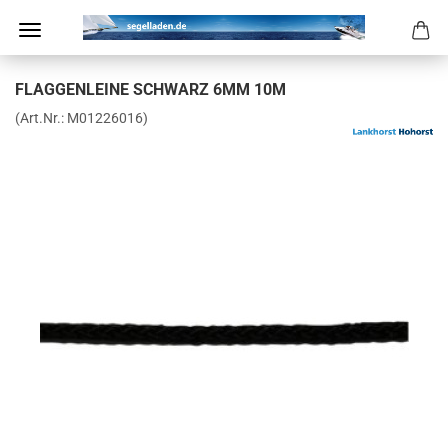
FLAG­GEN­LEI­NE SCHWARZ 6MM 10M
(Art.Nr.:
M01226016
)