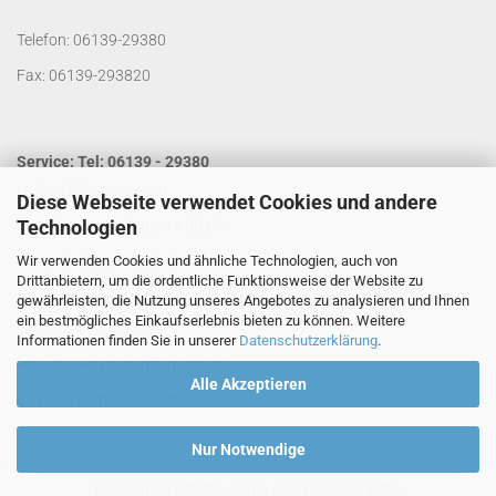
Telefon: 06139-29380
Fax: 06139-293820
Service: Tel: 06139 - 29380
Laden Öffnungszeiten:
Diese Webseite verwendet Cookies und andere
Technologien
Mo. - Do. von 9:00 bis 14:00 Uhr
Wir verwenden Cookies und ähnliche Technologien, auch von
Fr. von 9:00 bis 13:00 Uhr
Drittanbietern, um die ordentliche Funktionsweise der Website zu
Kontakt per Email:
info@segelladen.de
gewährleisten, die Nutzung unseres Angebotes zu analysieren und Ihnen
ein bestmögliches Einkaufserlebnis bieten zu können. Weitere
Telefon Servicezeiten:
Informationen finden Sie in unserer
Datenschutzerklärung
.
Mo. - Do. von 9:00 bis 16:00 Uhr
Alle Akzeptieren
Fr. von 9:00 bis 14:00 Uhr
Nur Notwendige
E-Commerce Software
by Gambio.de © 2025