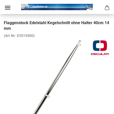
Flag­gen­stock Edel­stahl Ke­gel­schnitt ohne Hal­ter 40cm 14
mm
(Art.Nr.:
E3519500
)