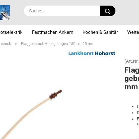
Suche...
otselektrik
Festmachen Ankern
Kochen & Sanitär
Weite
»
nstock
Flaggenstock Holz gebogen 150 cm 25 mm
(Art.Nr.
Flag
ge­b
mm
E
l
K