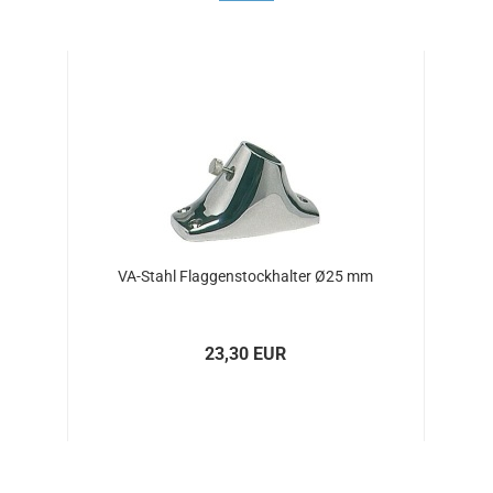
VA-​Stahl Flag­gen­stock­hal­ter Ø25 mm
23,30 EUR