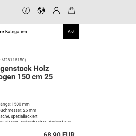
re Kategorien
A-Z
:
M28118150
)
­gen­stock Holz
o­gen 150 cm 25
Länge: 1500 mm
Duchmesser: 25 mm
sche, speziallackiert
uxuriösem, gedrechselten Zierkopf aus
irschholz
68,90 EUR