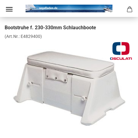
Boot­stru­he f. 230-​330mm Schlauch­boo­te
(Art.Nr.:
E4829400
)