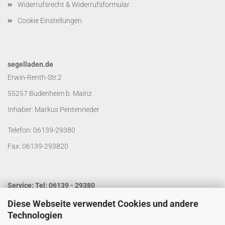
Widerrufsrecht & Widerrufsformular
Cookie Einstellungen
segelladen.de
Erwin-Renth-Str.2
55257 Budenheim b. Mainz
Inhaber: Markus Pentenrieder
Telefon: 06139-29380
Fax: 06139-293820
Service: Tel: 06139 - 29380
Laden Öffnungszeiten:
Diese Webseite verwendet Cookies und andere
Technologien
Mo. - Do. von 9:00 bis 14:00 Uhr