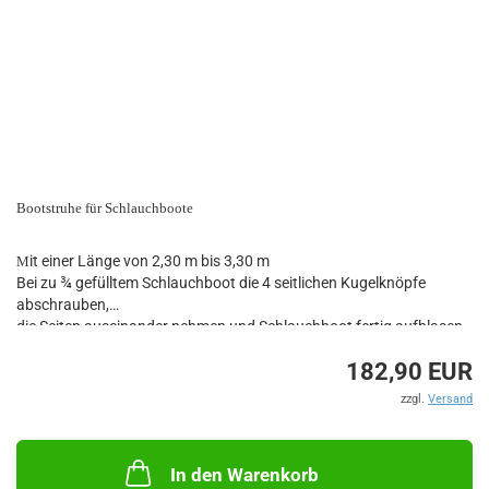
Bootstruhe für Schlauchboote
it einer Länge von 2,30 m bis 3,30 m
M
Bei zu ¾ gefülltem Schlauchboot die 4 seitlichen Kugelknöpfe
abschrauben,
die Seiten auseinander nehmen und Schlauchboot fertig aufblasen.
Breite der vertikalen Wände einstellbar von 62 cm bis 75 cm.
182,90 EUR
Breite des Untersatzes: max. 45 cm
Höhe einschließlich Kissen (wird mitgeliefert): 31 cm
.
zzgl.
Versand
Kissenmaße: 27 x
62 cm
Netto - Innenmaße: 37 x 16 x 23 H cm
In den Warenkorb