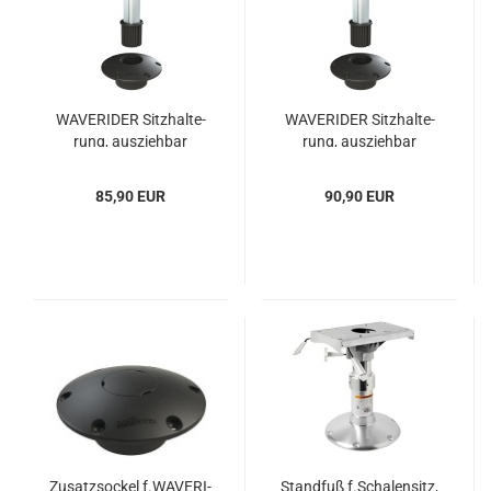
WA­VE­R­I­DER Sitz­hal­te­
WA­VE­R­I­DER Sitz­hal­te­
rung, aus­zieh­bar
rung, aus­zieh­bar
440/570 mm
520/650 mm
85,90 EUR
90,90 EUR
Zu­satz­so­ckel f.WA­VE­R­I­
Stand­fuß f.Scha­len­sitz,