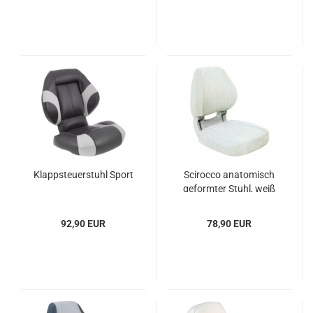
Klapp­steu­er­stuhl Sport
Sci­roc­co ana­to­misch
ge­form­ter Stuhl, weiß
92,90 EUR
78,90 EUR