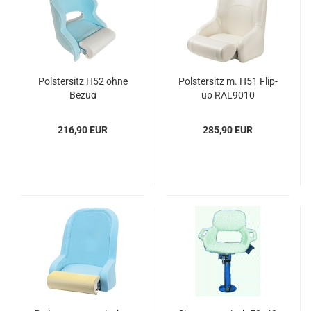
Pols­ter­sitz H52 ohne
Pols­ter­sitz m. H51 Flip-​
Bezug
up RAL9010
216,90 EUR
285,90 EUR