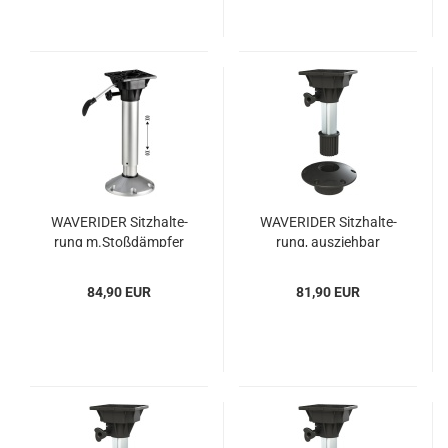
WA­VE­R­I­DER Sitz­hal­te­
WA­VE­R­I­DER Sitz­hal­te­
rung m.Stoß­dämp­fer
rung, aus­zieh­bar
580/710 mm
310/390 mm
84,90 EUR
81,90 EUR