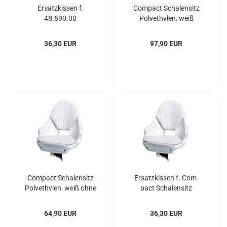
Er­satz­kis­sen f.
Com­pact Scha­len­sitz
48.690.00
Po­ly­ethy­len, weiß
m.Kis­sen
36,30 EUR
97,90 EUR
Com­pact Scha­len­sitz
Er­satz­kis­sen f. Com­
Po­ly­ethy­len, weiß ohne
pact Scha­len­sitz
Kis­sen
64,90 EUR
36,30 EUR