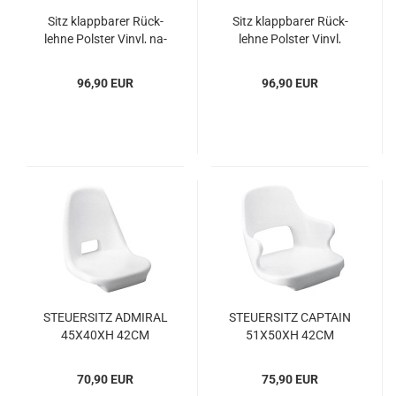
Sitz klapp­ba­rer Rück­
Sitz klapp­ba­rer Rück­
leh­ne Pols­ter Vinyl, na­
leh­ne Pols­ter Vinyl,
vy­blau
sand­farb
96,90 EUR
96,90 EUR
STEU­ER­SITZ AD­MI­RAL
STEU­ER­SITZ CAP­TAIN
45X40XH 42CM
51X50XH 42CM
70,90 EUR
75,90 EUR