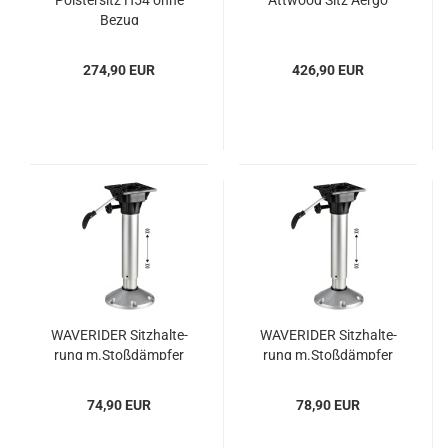
Pols­ter­sitz H54 ohne
Att­wood Sitz Aergo
Bezug
274,90 EUR
426,90 EUR
WA­VE­R­I­DER Sitz­hal­te­
WA­VE­R­I­DER Sitz­hal­te­
rung m.Stoß­dämp­fer
rung m.Stoß­dämp­fer
340/450 mm
500/630 mm
74,90 EUR
78,90 EUR