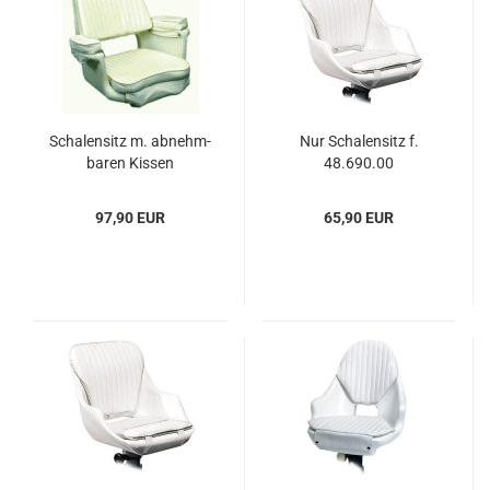
Scha­len­sitz m. ab­nehm­
Nur Scha­len­sitz f.
ba­ren Kis­sen
48.690.00
97,90 EUR
65,90 EUR