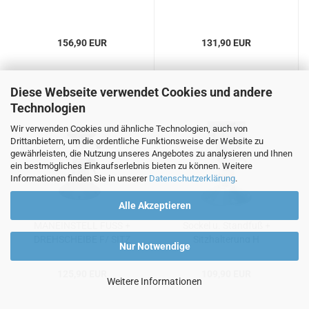
156,90 EUR
131,90 EUR
Diese Webseite verwendet Cookies und andere
Technologien
Wir verwenden Cookies und ähnliche Technologien, auch von
Drittanbietern, um die ordentliche Funktionsweise der Website zu
gewährleisten, die Nutzung unseres Angebotes zu analysieren und Ihnen
ein bestmögliches Einkaufserlebnis bieten zu können. Weitere
Informationen finden Sie in unserer
Datenschutzerklärung
.
Alle Akzeptieren
MAN­EIN­STELL FUSS +
So­ckel u. Stand­fuß +
DREH­SCHEI­BE F/ SITZ
Sitz­hal­te­rung H
Nur Notwendige
280/380
125,90 EUR
109,90 EUR
Weitere Informationen