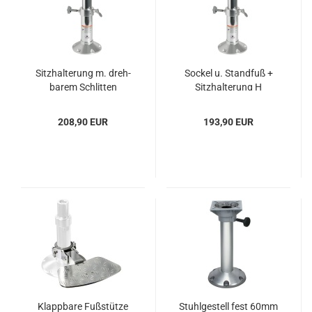
Sitz­hal­te­rung m. dreh­
So­ckel u. Stand­fuß +
ba­rem Schlit­ten
Sitz­hal­te­rung H
437/590 mm
300/400
208,90 EUR
193,90 EUR
Klapp­ba­re Fuß­stüt­ze
Stuhl­ge­stell fest 60mm