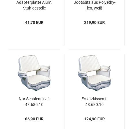
Ad­ap­ter­plat­te Alum.
Boots­sitz aus Po­ly­ethy­
Stuhl­ge­stel­le
len, weiß
41,70 EUR
219,90 EUR
Nur Scha­len­sitz f.
Er­satz­kis­sen f.
48.680.10
48.680.10
86,90 EUR
124,90 EUR