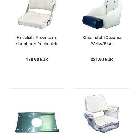
Ein­zel­sitz Re­ver­so m.
Steu­er­stuhl Ocea­nic
klapp­ba­rer Rü­chen­leh­
Weiss/Blau
ne
188,90 EUR
331,90 EUR