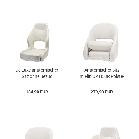
De Luxe ana­to­mi­scher
Ana­to­mi­scher Sitz
Sitz ohne Bezug
m.Flip UP H53R Pols­te­
rung
184,90 EUR
279,90 EUR