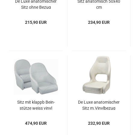
De Luxe ana­to­mi­scher
Sitz ana­to­misch 50x40
Sitz ohne Bezug
cm
215,90 EUR
234,90 EUR
Sitz mit klappb Bein­
De Luxe ana­to­mi­scher
stüt­ze weiss vinyl
Sitz m.Vi­nyl­be­zug
474,90 EUR
232,90 EUR