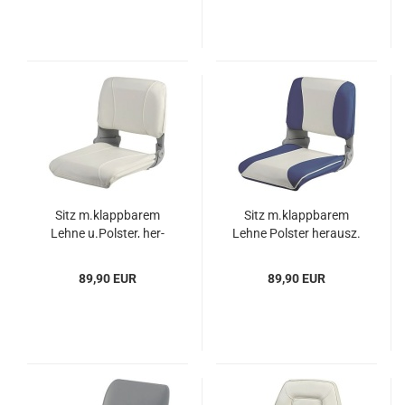
Sitz m.klapp­ba­rem
Sitz m.klapp­ba­rem
Lehne u.Pols­ter, her­
Lehne Pols­ter her­ausz.
ausz. weiß
weiß/blau
89,90 EUR
89,90 EUR