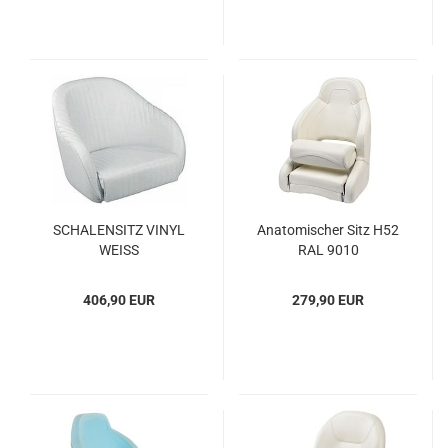
SCHA­LEN­SITZ VINYL
Ana­to­mi­scher Sitz H52
WEISS
RAL 9010
406,90 EUR
279,90 EUR