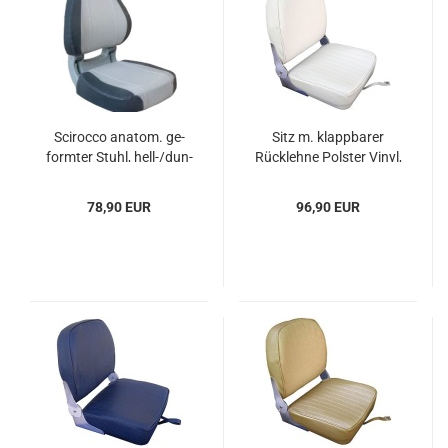
Sci­roc­co ana­tom. ge­
Sitz m. klapp­ba­rer
form­ter Stuhl, hell-/dun­
Rück­leh­ne Pols­ter Vinyl,
kel­grau
weiß
78,90 EUR
96,90 EUR