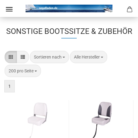
SONSTIGE BOOTSSITZE & ZUBEHÖR
Sortieren nach
pro Seite
Sortieren nach
Alle Hersteller
pro Seite
200 pro Seite
1