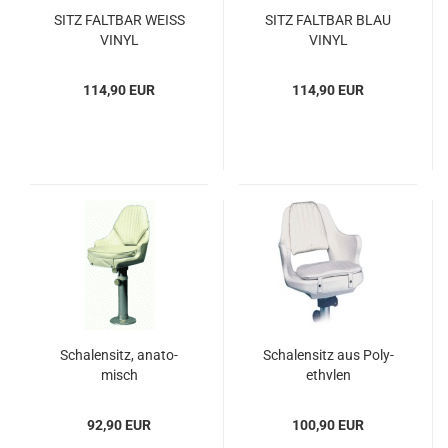
SITZ FALT­BAR WEISS
SITZ FALT­BAR BLAU
VINYL
VINYL
114,90 EUR
114,90 EUR
Scha­len­sitz, ana­to­
Scha­len­sitz aus Po­ly­
misch
ethy­len
92,90 EUR
100,90 EUR