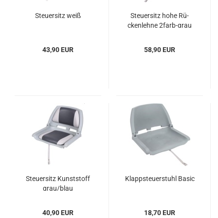
Steu­er­sitz weiß
Steu­er­sitz hohe Rü­
cken­leh­ne 2farb-​​grau
43,90 EUR
58,90 EUR
Steu­er­sitz Kunst­stoff
Klapp­steu­er­stuhl Basic
grau/blau
40,90 EUR
18,70 EUR