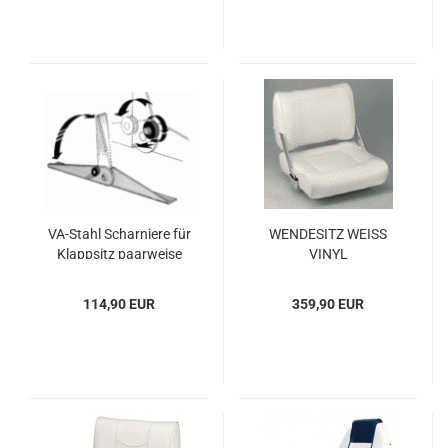
VA-​Stahl Schar­nie­re für
WEN­DE­SITZ WEISS
Klapp­sitz paar­wei­se
VINYL
114,90 EUR
359,90 EUR