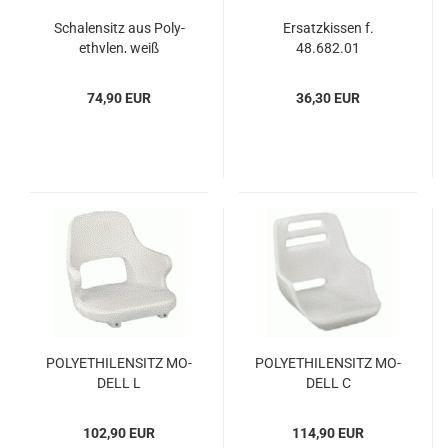
Scha­len­sitz aus Po­ly­
Er­satz­kis­sen f.
ethy­len, weiß
48.682.01
74,90 EUR
36,30 EUR
PO­LY­ETHI­LEN­SITZ MO­
PO­LY­ETHI­LEN­SITZ MO­
DELL L
DELL C
102,90 EUR
114,90 EUR