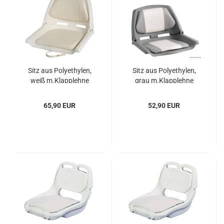
Sitz aus Po­ly­ethy­len,
Sitz aus Po­ly­ethy­len,
weiß m.Klapp­leh­ne
grau m.Klapp­leh­ne
500x430mm
543x466mm
65,90 EUR
52,90 EUR