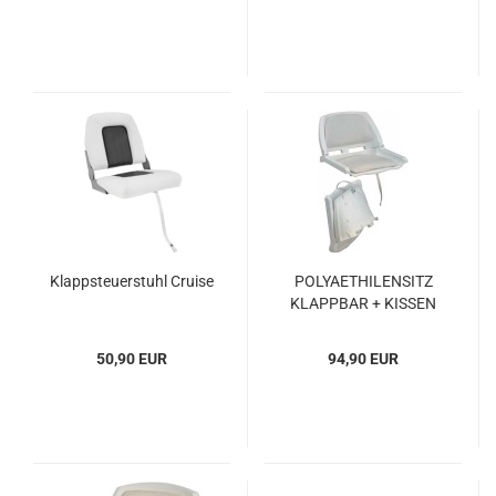
Klapp­steu­er­stuhl Crui­se
PO­LY­AETHI­LEN­SITZ
KLAPP­BAR + KIS­SEN
WEISS
50,90 EUR
94,90 EUR