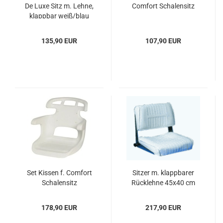
De Luxe Sitz m. Lehne,
Com­fort Scha­len­sitz
klapp­bar weiß/blau
135,90 EUR
107,90 EUR
Set Kis­sen f. Com­fort
Sit­zer m. klapp­ba­rer
Scha­len­sitz
Rück­leh­ne 45x40 cm
178,90 EUR
217,90 EUR