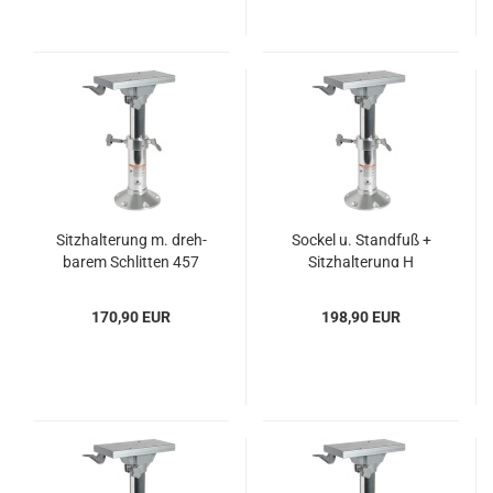
Sitz­hal­te­rung m. dreh­
So­ckel u. Stand­fuß +
ba­rem Schlit­ten 457
Sitz­hal­te­rung H
mm
340/470
170,90 EUR
198,90 EUR