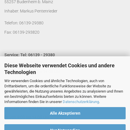
55257 Budenheim b. Mainz
Inhaber: Markus Pentenrieder
Telefon: 06139-29380
Fax: 06139-293820
Service: Tel: 06139 - 29380
Laden Öffnungszeiten:
Diese Webseite verwendet Cookies und andere
Technologien
Mo. - Do. von 9:00 bis 14:00 Uhr
Wir verwenden Cookies und ähnliche Technologien, auch von
Fr. von 9:00 bis 13:00 Uhr
Drittanbietern, um die ordentliche Funktionsweise der Website zu
Kontakt per Email:
info@segelladen.de
gewährleisten, die Nutzung unseres Angebotes zu analysieren und Ihnen
ein bestmögliches Einkaufserlebnis bieten zu können. Weitere
Telefon Servicezeiten:
Informationen finden Sie in unserer
Datenschutzerklärung
.
Mo. - Do. von 9:00 bis 16:00 Uhr
Alle Akzeptieren
Fr. von 9:00 bis 14:00 Uhr