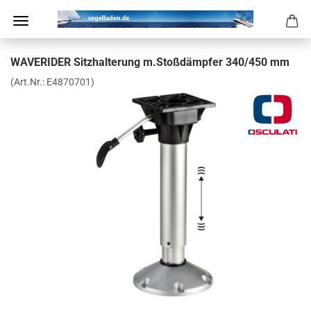
WA­VE­R­I­DER Sitz­hal­te­rung m.Stoß­dämp­fer 340/450 mm
(Art.Nr.:
E4870701
)