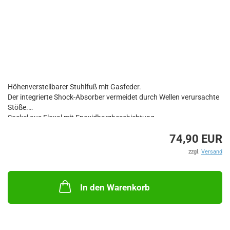
Höhenverstellbarer Stuhlfuß mit Gasfeder.
Der integrierte Shock-Absorber vermeidet durch Wellen verursachte
Stöße.
Sockel aus Eloxal mit Epoxidharzbeschichtung.
Rohre aus Eloxal, Kopf aus Nylon/Glasfaser mit Universalloch.
74,90 EUR
Ø Standfuß: 75/65 mm
zzgl.
Versand
Ø Sockel: 230 mm
In den Warenkorb