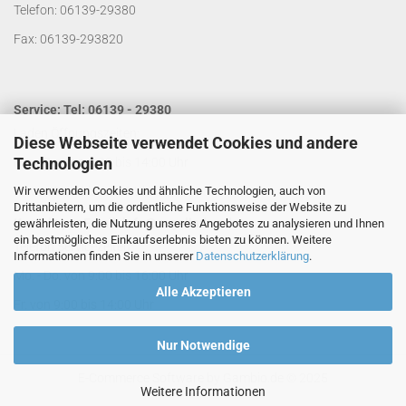
Telefon: 06139-29380
Fax: 06139-293820
Service: Tel: 06139 - 29380
Laden Öffnungszeiten:
Diese Webseite verwendet Cookies und andere
Technologien
Mo. - Do. von 9:00 bis 14:00 Uhr
Wir verwenden Cookies und ähnliche Technologien, auch von
Fr. von 9:00 bis 13:00 Uhr
Drittanbietern, um die ordentliche Funktionsweise der Website zu
Kontakt per Email:
info@segelladen.de
gewährleisten, die Nutzung unseres Angebotes zu analysieren und Ihnen
ein bestmögliches Einkaufserlebnis bieten zu können. Weitere
Telefon Servicezeiten:
Informationen finden Sie in unserer
Datenschutzerklärung
.
Mo. - Do. von 9:00 bis 16:00 Uhr
Alle Akzeptieren
Fr. von 9:00 bis 14:00 Uhr
Nur Notwendige
E-Commerce Software
by Gambio.de © 2025
Weitere Informationen