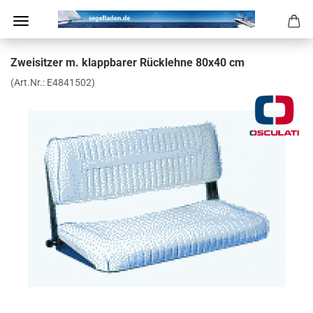
Zwei­sit­zer m. klapp­ba­rer Rück­leh­ne 80x40 cm
(Art.Nr.:
E4841502
)