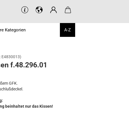
re Kategorien
A-Z
:
E4830013
)
sen f.48.296.01
ißem GFK.
schlu
ß
deckel.
g:
ng beinhaltet nur das Kissen!