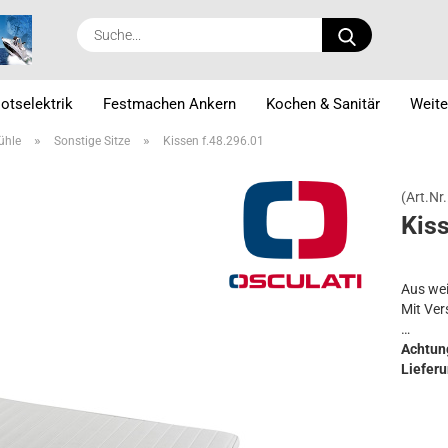
Suche...
otselektrik
Festmachen Ankern
Kochen & Sanitär
Weite
»
»
tühle
Sonstige Sitze
Kissen f.48.296.01
(Art.Nr.
Kis­
Aus we
Mit Ver
Achtun
Lieferu